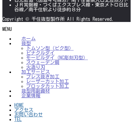
日光街道（国道４号線沿）南千住警察入口交差点カド
ＪＲ常磐線・つくばエクスプレス線・東京メトロ日比
谷線／南千住駅より徒歩約８分
Copyright © 千住抜型製作所 All Rights Reserved.
MENU
ホーム
抜型
トムソン型（ビク型）
ピナクルダイ
モービルダイ（NC彫刻刃型）
スウェーデン鋼
火造り刃
加工サービス
プレス抜き加工
レーザーカット加工
プロッタカット加工
抜型用副資材
企業情報
HOME
アクセス
お問い合わせ
TEL