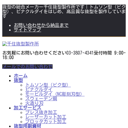
コ
ナ
抜型の総合メーカー千住抜型製作所です｜トムソン型（ビク
ン
ビ
型）、ピナクルダイをはじめ、高品質な抜型を製作していま
テ
ゲ
す
ン
ー
ツ
シ
お問い合わせから納品まで
に
ョ
サイトマップ
移
ン
動
に
移
動
お気軽にお問い合わせください
03-3807-4341
受付時間 9:00-
18:00
メールでのお問い合わせ
ホーム
抜型
トムソン型（ビク型）
ピナクルダイ
モービルダイ（NC彫刻刃型）
スウェーデン鋼
火造り刃
加工サービス
プレス抜き加工
レーザーカット加工
プロッタカット加工
抜型用副資材