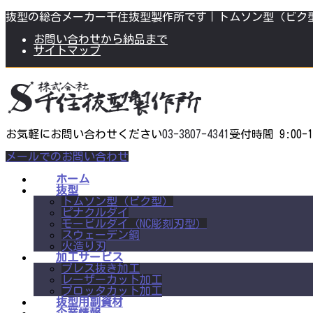
コ
ナ
抜型の総合メーカー千住抜型製作所です｜トムソン型（ビク
ン
ビ
テ
ゲ
お問い合わせから納品まで
ン
ー
サイトマップ
ツ
シ
に
ョ
移
ン
動
に
移
動
お気軽にお問い合わせください
03-3807-4341
受付時間 9:00-1
メールでのお問い合わせ
ホーム
抜型
トムソン型（ビク型）
ピナクルダイ
モービルダイ（NC彫刻刃型）
スウェーデン鋼
火造り刃
加工サービス
プレス抜き加工
レーザーカット加工
プロッタカット加工
抜型用副資材