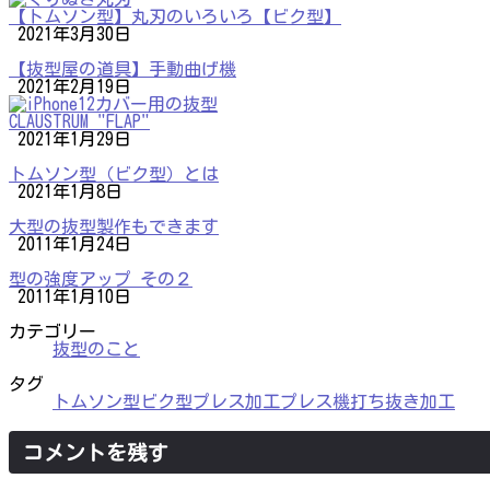
【トムソン型】丸刃のいろいろ【ビク型】
2021年3月30日
【抜型屋の道具】手動曲げ機
2021年2月19日
CLAUSTRUM "FLAP"
2021年1月29日
トムソン型（ビク型）とは
2021年1月8日
大型の抜型製作もできます
2011年1月24日
型の強度アップ その２
2011年1月10日
カテゴリー
抜型のこと
タグ
トムソン型
ビク型
プレス加工
プレス機
打ち抜き加工
コメントを残す